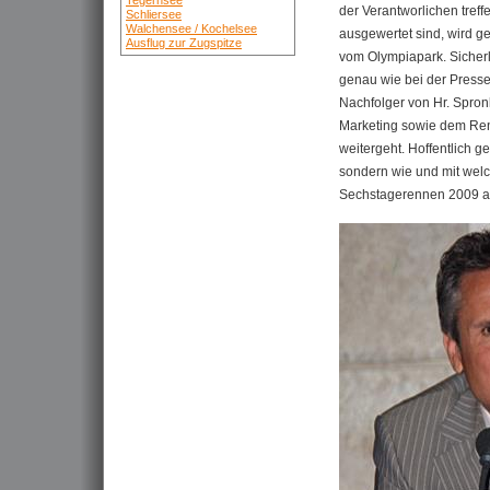
Tegernsee
der Verantworlichen treffe
Schliersee
Walchensee / Kochelsee
ausgewertet sind, wird g
Ausflug zur Zugspitze
vom Olympiapark. Sicherl
genau wie bei der Presse
Nachfolger von Hr. Spro
Marketing sowie dem Renn
weitergeht. Hoffentlich 
sondern wie und mit wel
Sechstagerennen 2009 an