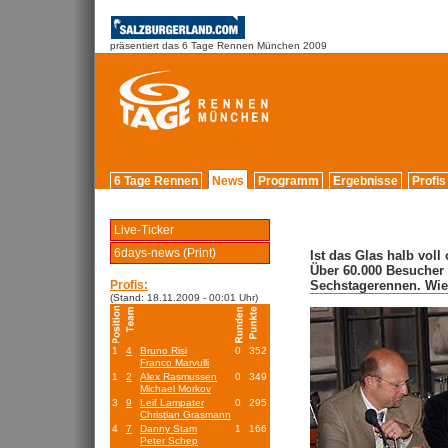
präsentiert das 6 Tage Rennen München 2009
6 Tage Rennen
News
Programm
Ergebnisse
Profis
Live-Ticker
6days-news (Print)
Ist das Glas halb voll
Über 60.000 Besucher
Profis:
Sechstagerennen. Wie 
(Stand: 18.11.2009 - 00:01 Uhr)
1
4
Bruno Risi
0
352
Franco Marvulli
1
2
Alex Rasmussen
0
349
Michael Morkov
3
9
Leif Lampater
0
295
Christian Grasmann
4
7
Danny Stam
1
166
Peter Schep