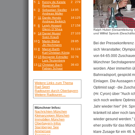
5
1
Kenny de Ketele
2
279
Roger Kluge
6
3
Sebastian Siedler
14
95
Andreas Müller
7
11
Danilo Hondo
16
125
Andreas Beikirch
8
6
Leigh Howard
17
158
Glenn O´Shea
Ralph Huber (Gesamtleitung V
9
14
Daniel Musiol
27
103
und Wilfrid Spronk (Geschäfts
Sven Krauß
10
5
Martin Blaha
28
85
Bei der Pressekonferenz
Jiri Hochmann
sich Veranstalter, Olympi
11
8
Marcel Barth
31
124
Karl Christian König
von 64-65.000 Zuschauern
12
15
Benjamin Edmüller
32
76
Lars Teutenberg
Münchner Sechstagerennens
13
12
Christian Bach
36
43
worden. Aber immerhin ü
Fabian Schaar
Bahnradsport, gespickt m
Einlagen. Die Aussagen re
Weitere Links zum Thema
Rad-Sport
Optimist sagt - die Zusch
Radtouren durch Oberbayern
(Hr. Cyron) über ''Auch ic
Weitere Radtouren ...
sich noch weitere Optimi
Jahr wieder hier'' (Hr. S
Münchner Infos:
Nachrichten München
kränkelt ist aber noch lan
Kleinanzeigen München
wieder gesund werden.''
Immobilien München
Oberbayern-Infos
eher positiv für das Mün
Starnberger See
Ammersee
klare Zusage für ein 46.