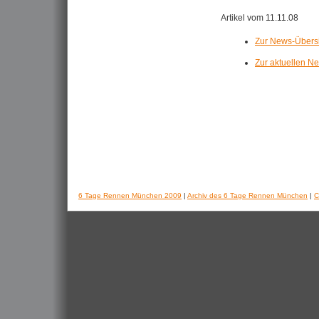
Artikel vom 11.11.08
Zur News-Übers
Zur aktuellen N
6 Tage Rennen München 2009
|
Archiv des 6 Tage Rennen München
|
C