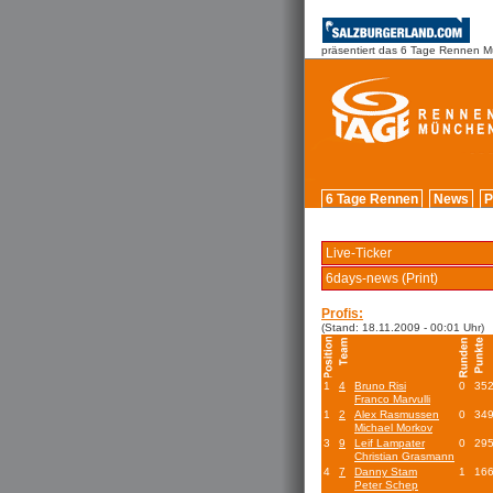
präsentiert das 6 Tage Rennen 
6 Tage Rennen
News
P
Live-Ticker
6days-news (Print)
Profis:
(Stand: 18.11.2009 - 00:01 Uhr)
1
4
Bruno Risi
0
35
Franco Marvulli
1
2
Alex Rasmussen
0
34
Michael Morkov
3
9
Leif Lampater
0
29
Christian Grasmann
4
7
Danny Stam
1
16
Peter Schep