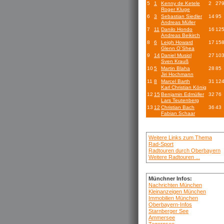
5
1
Kenny de Ketele
2
27
Roger Kluge
6
3
Sebastian Siedler
14
95
Andreas Müller
7
11
Danilo Hondo
16
12
Andreas Beikirch
8
6
Leigh Howard
17
15
Glenn O´Shea
9
14
Daniel Musiol
27
10
Sven Krauß
10
5
Martin Blaha
28
85
Jiri Hochmann
11
8
Marcel Barth
31
12
Karl Christian König
12
15
Benjamin Edmüller
32
76
Lars Teutenberg
13
12
Christian Bach
36
43
Fabian Schaar
Weitere Links zum Thema
Rad-Sport
Radtouren durch Oberbayern
Weitere Radtouren ...
Münchner Infos:
Nachrichten München
Kleinanzeigen München
Immobilien München
Oberbayern-Infos
Starnberger See
Ammersee