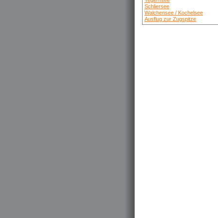
Tegernsee
Schliersee
Walchensee / Kochelsee
Ausflug zur Zugspitze