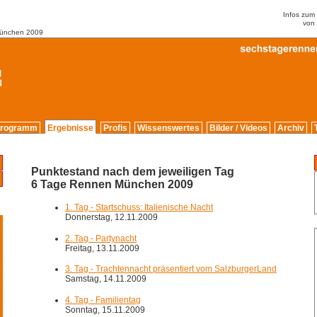
Infos zu
von
München 2009
rogramm
Ergebnisse
Profis
Wissenswertes
Bilder / Videos
Archiv
Punktestand nach dem jeweiligen Tag
6 Tage Rennen München 2009
1. Tag - Startschuss: Italienische Nacht
Donnerstag, 12.11.2009
2. Tag - Partynacht
Freitag, 13.11.2009
2
9
3. Tag - Trachtennacht präsentiert vom SalzburgerLand
Samstag, 14.11.2009
5
4. Tag - Familientag
6
Sonntag, 15.11.2009