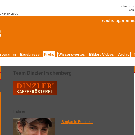
Infos zu
von
München 2009
rogramm
Ergebnisse
Profis
Wissenswertes
Bilder / Videos
Archiv
Team Dinzler Irschenberg
2
Fahrer
9
5
Benjamin Edmüller
6