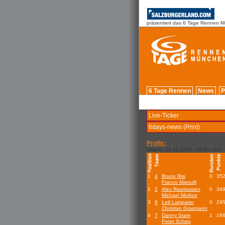
präsentiert das 6 Tage Rennen 
6 Tage Rennen
News
P
Live-Ticker
6days-news (Print)
Profis:
(Stand: 18.11.2009 - 00:01 Uhr)
1
4
Bruno Risi
0
35
Franco Marvulli
1
2
Alex Rasmussen
0
34
Michael Morkov
3
9
Leif Lampater
0
29
Christian Grasmann
4
7
Danny Stam
1
16
Peter Schep