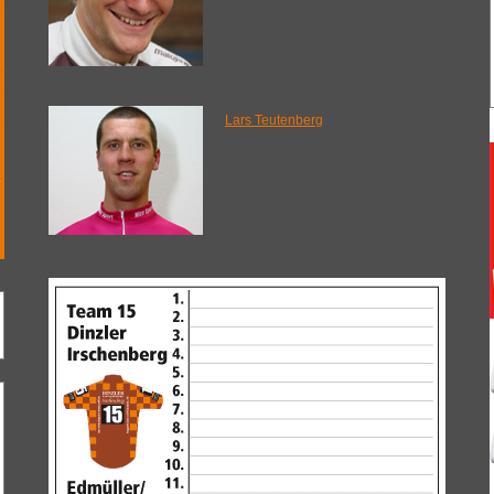
9
5
8
Lars Teutenberg
3
4