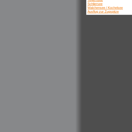
Tegernsee
Schliersee
Walchensee / Kochelsee
Ausflug zur Zugspitze