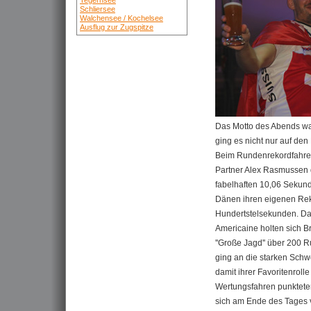
Tegernsee
Schliersee
Walchensee / Kochelsee
Ausflug zur Zugspitze
Das Motto des Abends wa
ging es nicht nur auf de
Beim Rundenrekordfahren
Partner Alex Rasmussen d
fabelhaften 10,06 Sekun
Dänen ihren eigenen Re
Hundertstelsekunden. D
Americaine holten sich B
''Große Jagd'' über 200 
ging an die starken Schw
damit ihrer Favoritenrol
Wertungsfahren punktete
sich am Ende des Tages v