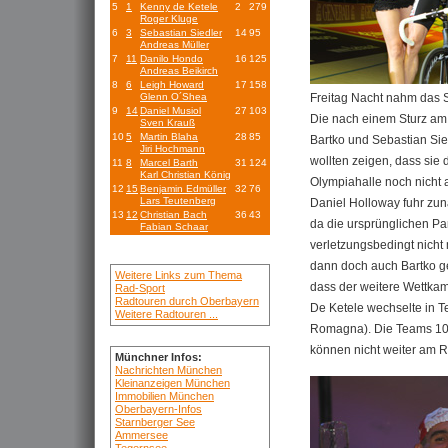
5
1
Kenny de Ketele
2
279
Roger Kluge
6
3
Sebastian Siedler
14
95
Andreas Müller
7
11
Danilo Hondo
16
125
Andreas Beikirch
8
6
Leigh Howard
17
158
Freitag Nacht nahm das 
Glenn O´Shea
9
14
Daniel Musiol
27
103
Die nach einem Sturz am 
Sven Krauß
10
5
Martin Blaha
28
85
Bartko und Sebastian Sied
Jiri Hochmann
wollten zeigen, dass sie
11
8
Marcel Barth
31
124
Karl Christian König
Olympiahalle noch nicht
12
15
Benjamin Edmüller
32
76
Lars Teutenberg
Daniel Holloway fuhr zun
13
12
Christian Bach
36
43
da die ursprünglichen Pa
Fabian Schaar
verletzungsbedingt nicht
dann doch auch Bartko 
Weitere Links zum Thema
dass der weitere Wettkam
Rad-Sport
Radtouren durch Oberbayern
De Ketele wechselte in T
Weitere Radtouren ...
Romagna). Die Teams 10 (
können nicht weiter am 
Münchner Infos:
Nachrichten München
Kleinanzeigen München
Immobilien München
Oberbayern-Infos
Starnberger See
Ammersee