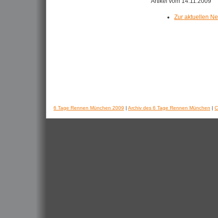
Artikel vom 14.11.2009
Zur aktuellen N
6 Tage Rennen München 2009
|
Archiv des 6 Tage Rennen München
|
C