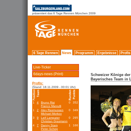
präsentiert das 6 Tage Rennen München 2009
6 Tage Rennen
News
Programm
Ergebnisse
Profis
Live-Ticker
6days-news (Print)
Schweizer Könige der '
Bayerisches Team in 
Profis:
(Stand: 18.11.2009 - 00:01 Uhr)
1
4
Bruno Risi
0
352
Franco Marvulli
1
2
Alex Rasmussen
0
349
Michael Morkov
3
9
Leif Lampater
0
295
Christian Grasmann
4
7
Danny Stam
1
166
Peter Schep