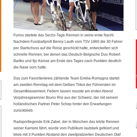
9
5
8
3
Furios startete das Sechs-Tage-Rennen in seine erste Nacht.
Nachdem Fussballprofi Benny Lauth vom TSV 1860 die 30 Fahrer
per Startschuss auf die Reise geschickt hatte, entwickelten sich
4
schnelle Rennen, bei denen das Deutsch-Belgische Duo Robert
Bartko und Iljo Keisse am Ende des Tages nach Punkten deutlich
die Nase vorn hatte.
Das zum Favoritenkreis zählende Team Emilia-Romagna startet
am zweiten Renntag mit dem Gelben Trikot der Führenden im
Gesamtklassement. Federn lassen musste am ersten Abend
Vorjahresgewinner Bruno Risi aus der Schweiz, der mit seinem
holländischen Partner Peter Schep hinter den Erwartungen
zurückblieb.
Radsportlegende Erik Zabel, der in München das letzte Rennen
seiner Karriere fährt, wurde vom Publikum lautstark gefeiert und
blieb mit 3 Punkten Abstand den zweitplatzierten Deutschen Olaf