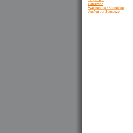
Tegernsee
Schliersee
Walchensee / Kochelsee
Ausflug zur Zugspitze