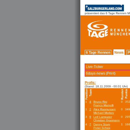
präsentiert das 6 Tage Rennen 
6 Tage Rennen
News
P
Live-Ticker
6days-news (Print)
Profis:
(Stand: 18.11.2009 - 00:01 Uhr)
1
4
Bruno Risi
0
35
Franco Marvulli
1
2
Alex Rasmussen
0
34
Michael Morkov
3
9
Leif Lampater
0
29
Christian Grasmann
4
7
Danny Stam
1
16
Peter Schep