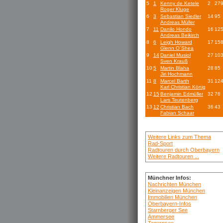
5
1
Kenny de Ketele
2
27
Roger Kluge
6
3
Sebastian Siedler
14
95
Andreas Müller
7
11
Danilo Hondo
16
12
Andreas Beikirch
8
6
Leigh Howard
17
15
Glenn O´Shea
9
14
Daniel Musiol
27
10
Sven Krauß
10
5
Martin Blaha
28
85
Jiri Hochmann
11
8
Marcel Barth
31
12
Karl Christian König
12
15
Benjamin Edmüller
32
76
Lars Teutenberg
13
12
Christian Bach
36
43
Fabian Schaar
Weitere Links zum Thema
Rad-Sport
Radtouren durch Oberbayern
Weitere Radtouren ...
Münchner Infos:
Nachrichten München
Kleinanzeigen München
Immobilien München
Oberbayern-Infos
Starnberger See
Ammersee