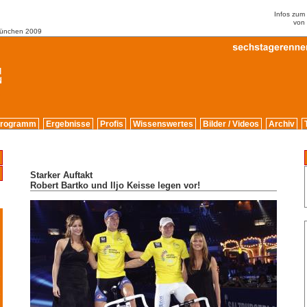
Infos zu
von
München 2009
rogramm
Ergebnisse
Profis
Wissenswertes
Bilder / Videos
Archiv
Starker Auftakt
Robert Bartko und Iljo Keisse legen vor!
2
9
5
6