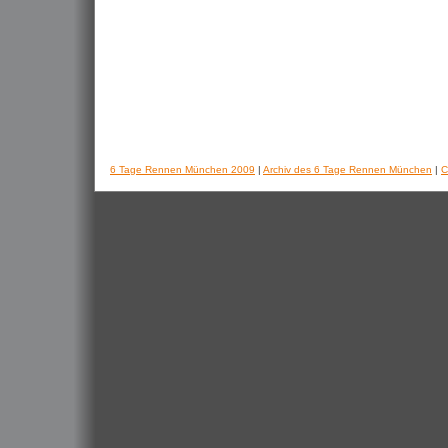
6 Tage Rennen München 2009
|
Archiv des 6 Tage Rennen München
|
C