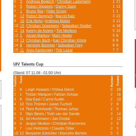
5
3
Andreas Beikirch
/
Christian Lademann
1
21
9
6
9
Robert Slippens
/
Danny Stam
1
12
7
1
Bruno Risi
/
Peter Schep
1
1
8
12
Robert Bengsch
/
Marcel Kalz
3
22
5
9
10
Erik Mohs
/
Andreas Müller
3
12
10
15
Christian Grasmann
/
Sebastian Siedler
4
18
8
11
14
Kenny de Ketele
/
Tim Mertens
5
16
3
12
5
Alexei Markov
/
Marc Hester
5
8
13
13
Christian Bach
/
Karl Christian König
6
8
14
8
Henning Bommel
/
Sebastian Frey
6
6
4
15
11
Alois Kankovsky
/
Petr Lazar
7
7
UIV Talents Cup
(Stand: 07.11.08 - 01:00 Uhr)
1
9
Leigh Howard / O'shea Glenn
0
29
2
1
Tristan Marquet / Fabian Schaar
2
16
3
8
Guy East / Carrol Austin
2
10
4
10
Tino Thömel / Julian Tucholl
2
8
5
14
Theo Reinhardt / Thomas Juhas
2
0
6
3
Stijn Steels / Tosh van der Sande
3
14
7
11
Jiri Hochmann / Jan Dostal
3
12
8
4
Jesper Morkov / Christian Ranneries
3
9
9
7
Loic Perizzolo / Claudio Diller
3
5
10
12
Benjamin Edmüller / Marcello Bertolo
5
5