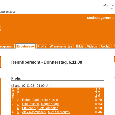
Infos zu
von
München 2009
rogramm
Ergebnisse
Profis
Wissenswertes
Bilder / Videos
Archiv
Rennübersicht - Donnerstag, 6.11.08
Profis
(Stand: 07.11.08 - 01:00 Uhr)
2
9
1
2
Robert Bartko
/
Iljo Keisse
0
70
5
2
7
Olaf Pollack
/
Roger Kluge
0
53
3
4
Erik Zabel
/
Leif Lampater
0
50
6
4
6
Alex Rasmussen
/
Michael Morkov
0
46