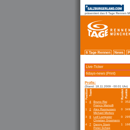
präsentiert das 6 Tage Rennen 
6 Tage Rennen
News
P
Live-Ticker
6days-news (Print)
Profis:
(Stand: 18.11.2009 - 00:01 Uhr)
1
4
Bruno Risi
0
35
Franco Marvulli
1
2
Alex Rasmussen
0
34
Michael Morkov
3
9
Leif Lampater
0
29
Christian Grasmann
4
7
Danny Stam
1
16
Peter Schep