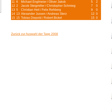
11
6
Michael Englmeier / Oliver Jakob
5
2
12
2
Jacob Steigmiller / Christopher Schmieg
7
0
13
5
Christian Heil / Felix Rehberg
9
0
14
13
Alexander Jussen / Andreas Sterz
12
0
15
15
Tobias Diepold / Robert Bickel
15
0
Zurück zur Auswahl der Tage 2008