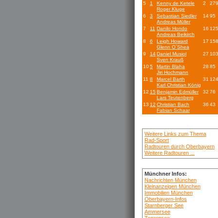
5
1
Kenny de Ketele
2
27
Roger Kluge
6
3
Sebastian Siedler
14
95
Andreas Müller
7
11
Danilo Hondo
16
12
Andreas Beikirch
8
6
Leigh Howard
17
15
Glenn O´Shea
9
14
Daniel Musiol
27
10
Sven Krauß
10
5
Martin Blaha
28
85
Jiri Hochmann
11
8
Marcel Barth
31
12
Karl Christian König
12
15
Benjamin Edmüller
32
76
Lars Teutenberg
13
12
Christian Bach
36
43
Fabian Schaar
Weitere Links zum Thema
Rad-Sport
Radtouren durch Oberbayern
Weitere Radtouren ...
Münchner Infos:
Nachrichten München
Kleinanzeigen München
Immobilien München
Oberbayern-Infos
Starnberger See
Ammersee