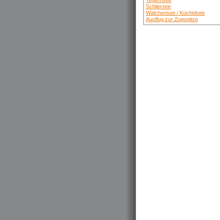
Tegernsee
Schliersee
Walchensee / Kochelsee
Ausflug zur Zugspitze