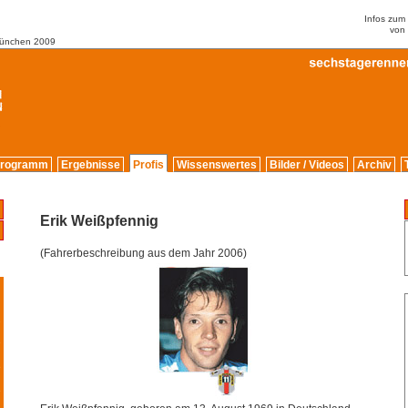
Infos zu
von
München 2009
rogramm
Ergebnisse
Profis
Wissenswertes
Bilder / Videos
Archiv
Erik Weißpfennig
(Fahrerbeschreibung aus dem Jahr 2006)
2
9
5
6