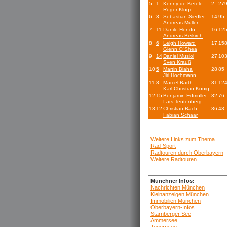
5
1
Kenny de Ketele
2
27
Roger Kluge
6
3
Sebastian Siedler
14
95
Andreas Müller
7
11
Danilo Hondo
16
12
Andreas Beikirch
8
6
Leigh Howard
17
15
Glenn O´Shea
9
14
Daniel Musiol
27
10
Sven Krauß
10
5
Martin Blaha
28
85
Jiri Hochmann
11
8
Marcel Barth
31
12
Karl Christian König
12
15
Benjamin Edmüller
32
76
Lars Teutenberg
13
12
Christian Bach
36
43
Fabian Schaar
Weitere Links zum Thema
Rad-Sport
Radtouren durch Oberbayern
Weitere Radtouren ...
Münchner Infos:
Nachrichten München
Kleinanzeigen München
Immobilien München
Oberbayern-Infos
Starnberger See
Ammersee