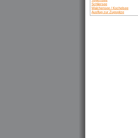
Tegernsee
Schliersee
Walchensee / Kochelsee
Ausflug zur Zugspitze