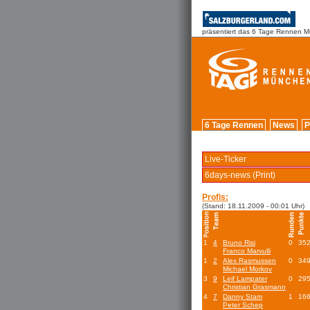
präsentiert das 6 Tage Rennen 
6 Tage Rennen
News
P
Live-Ticker
6days-news (Print)
Profis:
(Stand: 18.11.2009 - 00:01 Uhr)
1
4
Bruno Risi
0
35
Franco Marvulli
1
2
Alex Rasmussen
0
34
Michael Morkov
3
9
Leif Lampater
0
29
Christian Grasmann
4
7
Danny Stam
1
16
Peter Schep